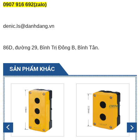
0907 916 692(zalo)
denic.ls@danhdang.vn
86D, đường 29, Bình Trị Đông B, Bình Tân.
SẢN PHẨM KHÁC