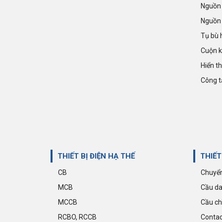
Nguồn 
Nguồn 
Tụ bù 
Cuộn 
Hiển t
Giảm 35%
Công t
Cầu đấu dây dạng gài Push-in đa kết
nối CP4/3 | CONNECTWELL
25.805 đ
39.700 đ
THIẾT BỊ ĐIỆN HẠ THẾ
THIẾT
CB
Chuyển
MCB
Cầu da
MCCB
Cầu ch
RCBO, RCCB
Contac