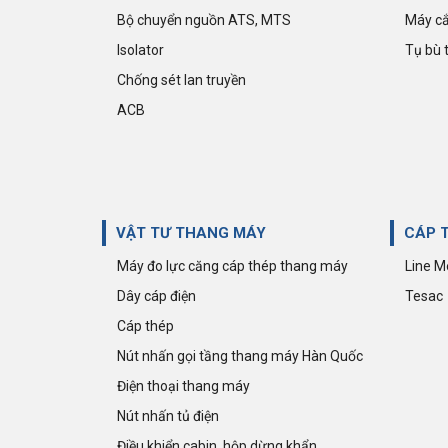
Bộ chuyển nguồn ATS, MTS
Máy cắ
Isolator
Tụ bù 
Chống sét lan truyền
Giảm 35%
ACB
CẦU ĐẤU DÂY DẠNG GÀI PUSH-IN
CP1.5 | CONNECTWELL
8.970 đ
13.800 đ
VẬT TƯ THANG MÁY
CÁP 
Máy đo lực căng cáp thép thang máy
Line M
Dây cáp điện
Tesac
Cáp thép
Nút nhấn gọi tầng thang máy Hàn Quốc
Điện thoại thang máy
Nút nhấn tủ điện
Điều khiển cabin, hộp dừng khẩn