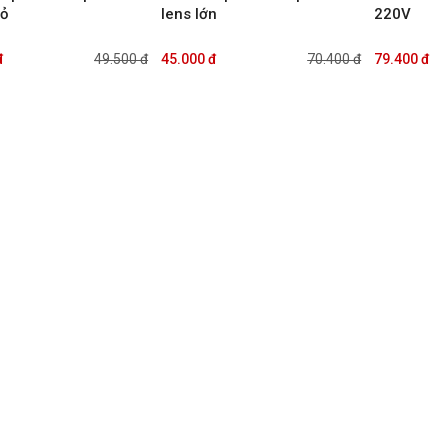
hỏ
lens lớn
220V
đ
49.500 đ
45.000 đ
70.400 đ
79.400 đ