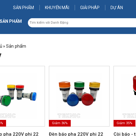
SẢN PHẨM
KHUYẾN MÃI
GIẢI PHÁP
DỰ ÁN
 SẢN PHẨM
ủ
Sản phẩm
»
V
6%
Giảm 36%
Giảm 35%
o pha 220V phi 22
Đèn báo pha 220V phi 22
Còi báo - 