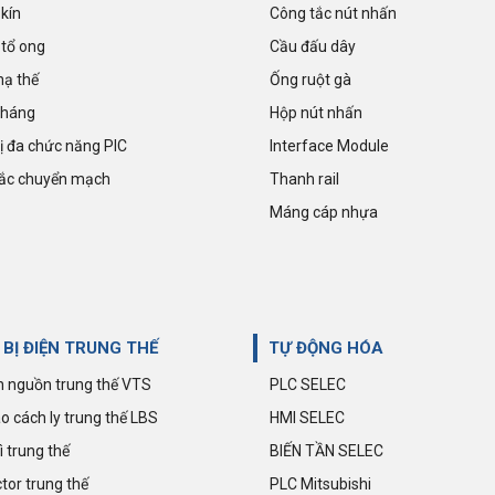
kín
Công tắc nút nhấn
tổ ong
Cầu đấu dây
hạ thế
Ống ruột gà
kháng
Hộp nút nhấn
hị đa chức năng PIC
Interface Module
ắc chuyển mạch
Thanh rail
Máng cáp nhựa
 BỊ ĐIỆN TRUNG THẾ
TỰ ĐỘNG HÓA
 nguồn trung thế VTS
PLC SELEC
o cách ly trung thế LBS
HMI SELEC
ì trung thế
BIẾN TẦN SELEC
tor trung thế
PLC Mitsubishi