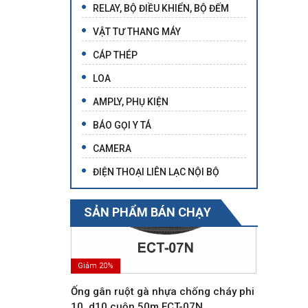
RELAY, BỘ ĐIỀU KHIỂN, BỘ ĐẾM
VẬT TƯ THANG MÁY
CÁP THÉP
LOA
AMPLY, PHỤ KIỆN
BÁO GỌI Y TÁ
CAMERA
ĐIỆN THOẠI LIÊN LẠC NỘI BỘ
SẢN PHẨM BÁN CHẠY
Giảm 20%
Ống gân ruột gà nhựa chống cháy phi
10, d10 cuộn 50m ECT-07N