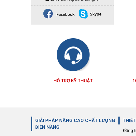
Giảm 35%
Cầu đấu dây dạng gài Push-in 8 tầng
HỖ TRỢ KỸ THUẬT
1
CP8L32 | CONNECTWELL
307.255 đ
472.700 đ
GIẢI PHÁP NÂNG CAO CHẤT LƯỢNG
THIẾT
ĐIỆN NĂNG
Đồng h