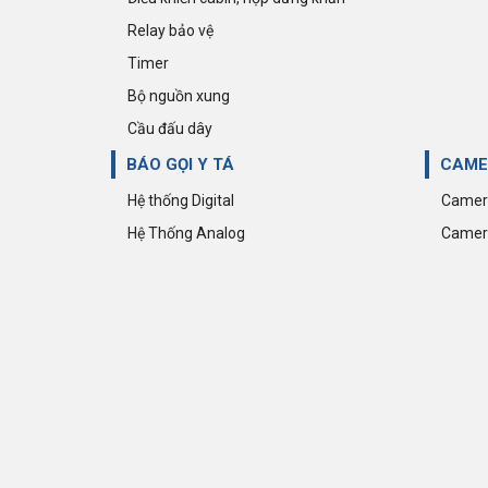
Giảm 35%
Relay bảo vệ
Đồng hồ đo đa chức năng - MX300 -
Timer
C(96x96) - Có Truyền Thông
Bộ nguồn xung
585.000 đ
900.000 đ
Cầu đấu dây
BÁO GỌI Y TÁ
CAME
Hệ thống Digital
Camera
Hệ Thống Analog
Camera
Giảm 35%
Đồng hồ đo đa chức năng - MX300