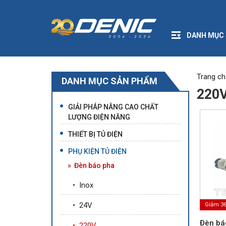
DANH MỤC
Trang ch
DANH MỤC SẢN PHẨM
220
GIẢI PHÁP NÂNG CAO CHẤT
LƯỢNG ĐIỆN NĂNG
THIẾT BỊ TỦ ĐIỆN
PHỤ KIỆN TỦ ĐIỆN
» Đèn báo pha
• Inox
• 24V
Giảm 3
Đèn bá
• 220V