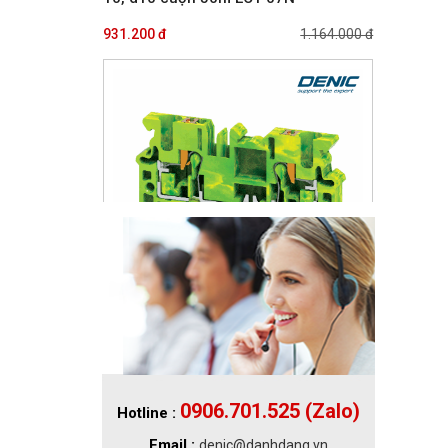
931.200 đ
1.164.000 đ
Giảm 35%
Cầu đấu dây tiếp địa dạng gài Push-in
CPG2.5 | CONNECTWELL
49.075 đ
75.500 đ
0906.701.525 (Zalo)
Hotline :
Email :
denic@danhdang.vn