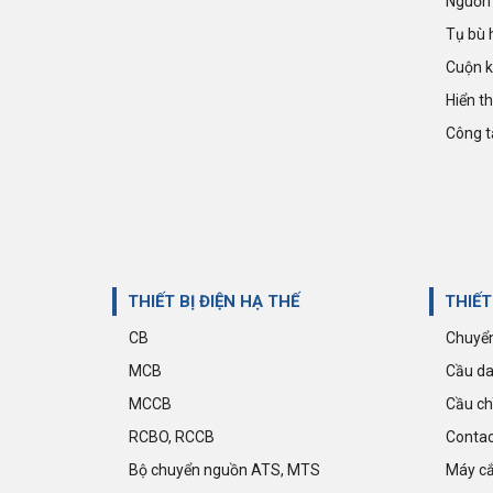
Nguồn 
Tụ bù 
Cuộn 
Hiển t
Công t
Giảm 35%
CẦU ĐẤU DÂY DẠNG GÀI PUSH-IN
CP1.5 | CONNECTWELL
8.970 đ
13.800 đ
THIẾT BỊ ĐIỆN HẠ THẾ
THIẾT
CB
Chuyển
MCB
Cầu da
MCCB
Cầu ch
RCBO, RCCB
Contac
Bộ chuyển nguồn ATS, MTS
Máy cắ