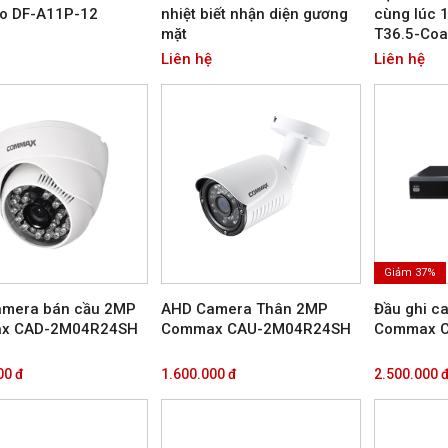
o DF-A11P-12
nhiệt biết nhận diện gương
cùng lúc 
mặt
T36.5-Co
Liên hệ
Liên hệ
Giảm 37%
mera bán cầu 2MP
AHD Camera Thân 2MP
Đầu ghi c
x CAD-2M04R24SH
Commax CAU-2M04R24SH
Commax 
00 đ
1.600.000 đ
2.500.000 