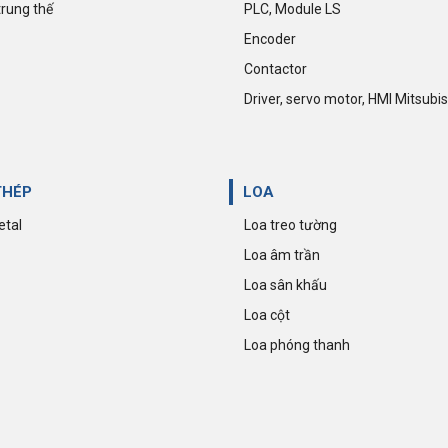
trung thế
PLC, Module LS
Encoder
Contactor
Driver, servo motor, HMI Mitsubis
THÉP
LOA
etal
Loa treo tường
Loa âm trần
Loa sân khấu
Loa cột
Loa phóng thanh