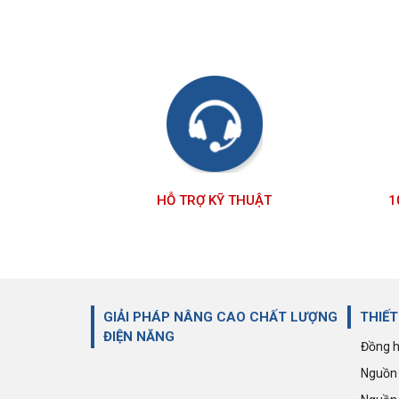
Giảm 35%
HỖ TRỢ KỸ THUẬT
1
Cầu đấu dây dạng gài Push-in đa kết
nối CP4/3 | CONNECTWELL
25.805 đ
39.700 đ
GIẢI PHÁP NÂNG CAO CHẤT LƯỢNG
THIẾT
ĐIỆN NĂNG
Đồng h
Nguồn 