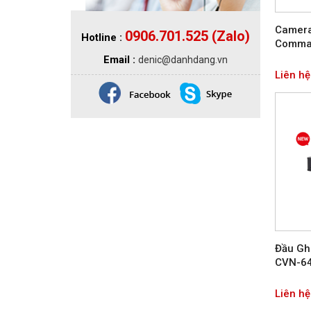
49.075 đ
75.500 đ
Camera
0906.701.525 (Zalo)
Hotline :
Comma
Email :
denic@danhdang.vn
Liên hệ
Giảm 35%
Cầu đấu dây dạng gài Push-in 8 tầng
CP8L32 | CONNECTWELL
Đầu Gh
CVN-6
307.255 đ
472.700 đ
Liên hệ