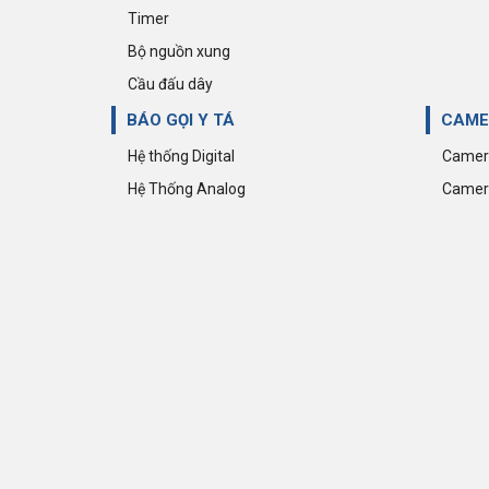
Giảm 35%
Timer
Đồng hồ đo đa chức năng - MX300
Bộ nguồn xung
(96x96)
Cầu đấu dây
399.750 đ
615.000 đ
BÁO GỌI Y TÁ
CAME
Hệ thống Digital
Camera
Hệ Thống Analog
Camera
Giảm 35%
Đồng hồ đa chức năng đo trực tiếp -