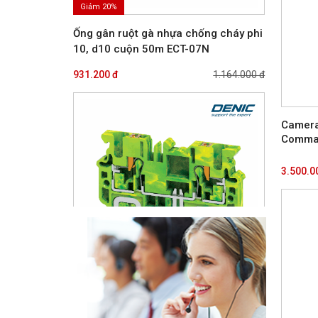
Ống gân ruột gà nhựa chống cháy phi
10, d10 cuộn 50m ECT-07N
931.200 đ
1.164.000 đ
Camera
Comma
3.500.0
Giảm 35%
Cầu đấu dây tiếp địa dạng gài Push-in
CPG2.5 | CONNECTWELL