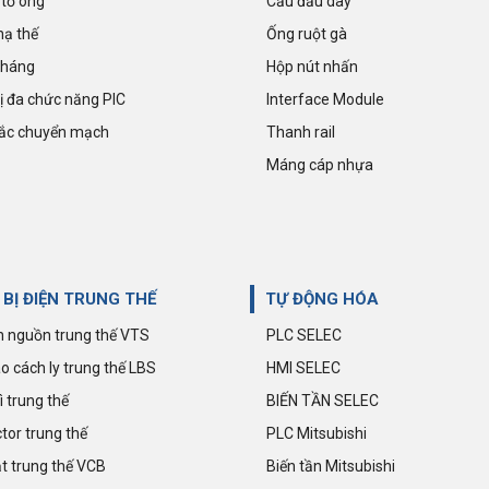
tổ ong
Cầu đấu dây
hạ thế
Ống ruột gà
kháng
Hộp nút nhấn
hị đa chức năng PIC
Interface Module
ắc chuyển mạch
Thanh rail
Máng cáp nhựa
 BỊ ĐIỆN TRUNG THẾ
TỰ ĐỘNG HÓA
 nguồn trung thế VTS
PLC SELEC
o cách ly trung thế LBS
HMI SELEC
ì trung thế
BIẾN TẦN SELEC
tor trung thế
PLC Mitsubishi
t trung thế VCB
Biến tần Mitsubishi