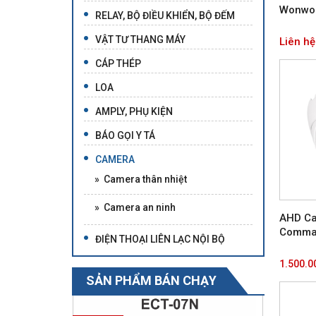
Wonwo
RELAY, BỘ ĐIỀU KHIỂN, BỘ ĐẾM
VẬT TƯ THANG MÁY
Liên hệ
CÁP THÉP
LOA
AMPLY, PHỤ KIỆN
BÁO GỌI Y TÁ
CAMERA
» Camera thân nhiệt
» Camera an ninh
AHD Ca
Comma
ĐIỆN THOẠI LIÊN LẠC NỘI BỘ
1.500.0
SẢN PHẨM BÁN CHẠY
Giảm 20%