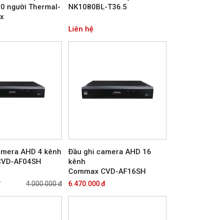
10 người Thermal-
NK1080BL-T36.5
ax
Liên hệ
amera AHD 4 kênh
Đầu ghi camera AHD 16
CVD-AF04SH
kênh
Commax CVD-AF16SH
đ
4.000.000 đ
6.470.000 đ