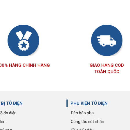
00% HÀNG CHÍNH HÃNG
GIAO HÀNG COD
TOÀN QUỐC
 BỊ TỦ ĐIỆN
PHỤ KIỆN TỦ ĐIỆN
ồ đo điện
Đèn báo pha
kín
Công tắc nút nhấn