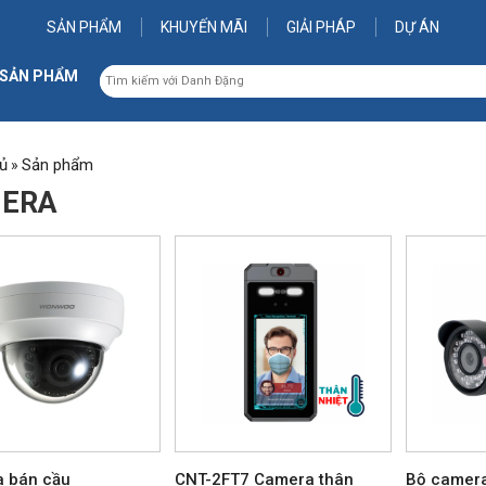
SẢN PHẨM
KHUYẾN MÃI
GIẢI PHÁP
DỰ ÁN
 SẢN PHẨM
ủ
Sản phẩm
»
ERA
 bán cầu
CNT-2FT7 Camera thân
Bộ camera