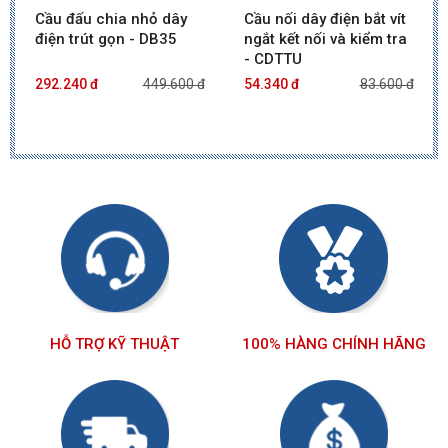
Cầu đấu chia nhỏ dây
Cầu nối dây điện bắt vít
điện trút gọn - DB35
ngắt kết nối và kiểm tra
- CDTTU
292.240 đ
449.600 đ
54.340 đ
83.600 đ
HỖ TRỢ KỸ THUẬT
100% HÀNG CHÍNH HÃNG