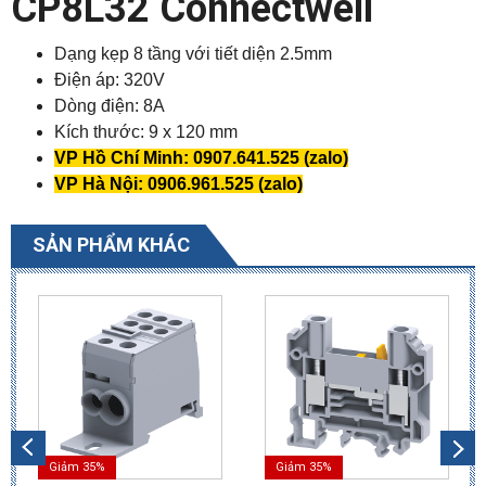
CP8L32 Connectwell
Dạng kẹp 8 tầng với tiết diện 2.5mm
Điện áp: 320V
Dòng điện: 8A
Kích thước: 9 x 120 mm
VP Hồ Chí Minh: 0907.641.525 (zalo)
VP Hà Nội: 0906.961.525 (zalo)
SẢN PHẨM KHÁC
Giảm 35%
Giảm 35%