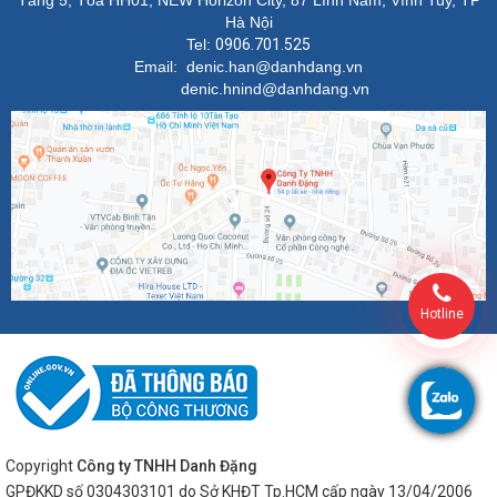
Tầng 5, Tòa HH01, NEW Horizon City, 87 Lĩnh Nam, Vĩnh Tuy, TP
Hà Nội
Tel:
0906.701.525
Email: denic.han@danhdang.vn
denic.hnind@danhdang.vn
Hotline
Copyright
Công ty TNHH Danh Đặng
GPĐKKD số 0304303101 do Sở KHĐT Tp.HCM cấp ngày 13/04/2006