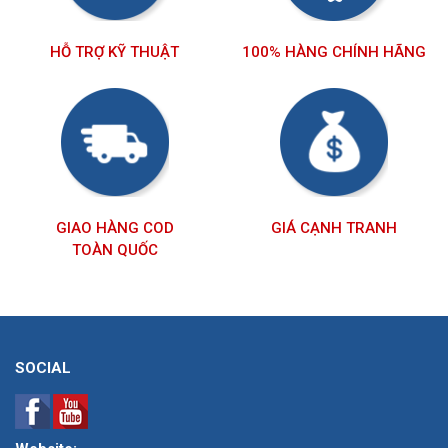
HỖ TRỢ KỸ THUẬT
100% HÀNG CHÍNH HÃNG
GIAO HÀNG COD
GIÁ CẠNH TRANH
TOÀN QUỐC
SOCIAL