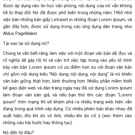
được áp dụng vào tin học văn phòng, nội dung của nó vẫn không
hề bị thay đổi. Nó đã được phổ biến trong những năm 1960 nhờ
việc bán những bản giấy Letraset in những đoạn Lorem Ipsum, và
gần đây hơn, được sử dụng trong các ứng dụng dàn trang, như
Aldus PageMaker.
Tại sao lại sử dụng nó?
Chúng ta vẫn biết rằng, làm việc với một đoạn văn bản dễ đọc và
rõ nghĩa dễ gây rối trí và cản trở việc tập trung vào yếu tố trình
bày văn bản. Lorem Ipsum có ưu điểm hơn so với đoạn văn bản
chỉ gồm nội dung kiểu "Nội dung, nội dung, nội dung" là nó khiến
văn bản giống thật hơn, bình thường hơn. Nhiều phần mềm thiết
kế giao diện web và dàn trang ngày nay đã sử dụng Lorem Ipsum
làm đoạn văn bản giả, và nếu bạn thử tìm các đoạn "Lorem
ipsum" trên mạng thì sẽ khám phá ra nhiều trang web hiện vẫn
đang trong quá trình xây dựng. Có nhiều phiên bản khác nhau đã
xuất hiện, đôi khi do vô tình, nhiều khi do cố ý (xen thêm vào
những câu hài hước hay thông tục).
Nó đến từ đâu?