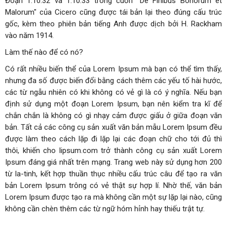
Đoạn 1.10.32 và 1.10.33 trong cuốn "De Finibus Bonorum et
Malorum" của Cicero cũng được tái bản lại theo đúng cấu trúc
gốc, kèm theo phiên bản tiếng Anh được dịch bởi H. Rackham
vào năm 1914.
Làm thế nào để có nó?
Có rất nhiều biến thể của Lorem Ipsum mà bạn có thể tìm thấy,
nhưng đa số được biến đổi bằng cách thêm các yếu tố hài hước,
các từ ngẫu nhiên có khi không có vẻ gì là có ý nghĩa. Nếu bạn
định sử dụng một đoạn Lorem Ipsum, bạn nên kiểm tra kĩ để
chắn chắn là không có gì nhạy cảm được giấu ở giữa đoạn văn
bản. Tất cả các công cụ sản xuất văn bản mẫu Lorem Ipsum đều
được làm theo cách lặp đi lặp lại các đoạn chữ cho tới đủ thì
thôi, khiến cho lipsum.com trở thành công cụ sản xuất Lorem
Ipsum đáng giá nhất trên mạng. Trang web này sử dụng hơn 200
từ la-tinh, kết hợp thuần thục nhiều cấu trúc câu để tạo ra văn
bản Lorem Ipsum trông có vẻ thật sự hợp lí. Nhờ thế, văn bản
Lorem Ipsum được tạo ra mà không cần một sự lặp lại nào, cũng
không cần chèn thêm các từ ngữ hóm hỉnh hay thiếu trật tự.