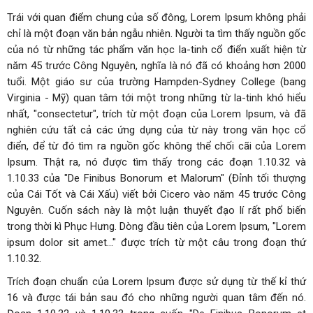
Trái với quan điểm chung của số đông, Lorem Ipsum không phải
chỉ là một đoạn văn bản ngẫu nhiên. Người ta tìm thấy nguồn gốc
của nó từ những tác phẩm văn học la-tinh cổ điển xuất hiện từ
năm 45 trước Công Nguyên, nghĩa là nó đã có khoảng hơn 2000
tuổi. Một giáo sư của trường Hampden-Sydney College (bang
Virginia - Mỹ) quan tâm tới một trong những từ la-tinh khó hiểu
nhất, "consectetur", trích từ một đoạn của Lorem Ipsum, và đã
nghiên cứu tất cả các ứng dụng của từ này trong văn học cổ
điển, để từ đó tìm ra nguồn gốc không thể chối cãi của Lorem
Ipsum. Thật ra, nó được tìm thấy trong các đoạn 1.10.32 và
1.10.33 của "De Finibus Bonorum et Malorum" (Đỉnh tối thượng
của Cái Tốt và Cái Xấu) viết bởi Cicero vào năm 45 trước Công
Nguyên. Cuốn sách này là một luận thuyết đạo lí rất phổ biến
trong thời kì Phục Hưng. Dòng đầu tiên của Lorem Ipsum, "Lorem
ipsum dolor sit amet..." được trích từ một câu trong đoạn thứ
1.10.32.
Trích đoạn chuẩn của Lorem Ipsum được sử dụng từ thế kỉ thứ
16 và được tái bản sau đó cho những người quan tâm đến nó.